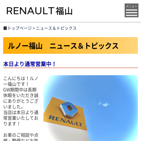
■
トップページ
>
ニュース＆トピックス
ルノー福山 ニュース＆トピックス
本日より通常営業中！
こんにちは！ルノ
ー福山です！
GW期間中は長期
休暇をいただき誠
にありがとうござ
いました。
当店は本日より通
常営業いたしてお
ります！
お車のご相談や点
検・整備などお気